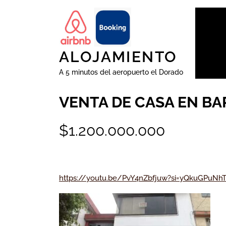
Skip
to
content
ALOJAMIENTO
A 5 minutos del aeropuerto el Dorado
VENTA DE CASA EN B
$1.200.000.000
https://youtu.be/PvY4nZbfjuw?si=yQkuGPu